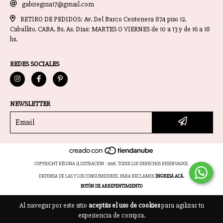
gabiregina17@gmail.com
RETIRO DE PEDIDOS: Av. Del Barco Centenera 874 piso 12.
Caballito. CABA. Bs. As. Días: MARTES O VIERNES de 10 a 13 y de 16 a 18
hs.
REDES SOCIALES
NEWSLETTER
COPYRIGHT RËGINA ILUSTRACIÓN - 2026. TODOS LOS DERECHOS RESERVADOS.
DEFENSA DE LAS Y LOS CONSUMIDORES. PARA RECLAMOS
INGRESÁ ACÁ.
BOTÓN DE ARREPENTIMIENTO
Al navegar por este sitio
aceptás el uso de cookies
para agilizar tu
experiencia de compra.