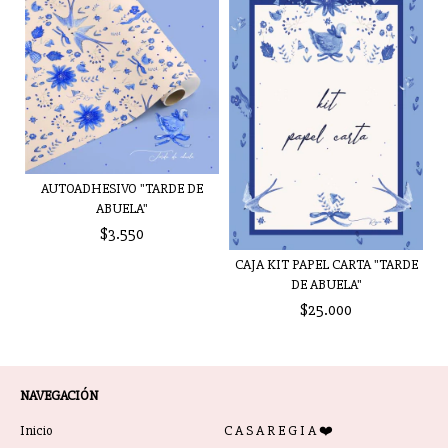
AUTOADHESIVO "TARDE DE
ABUELA"
$3.550
CAJA KIT PAPEL CARTA "TARDE
DE ABUELA"
$25.000
NAVEGACIÓN
Inicio
C A S A R E G I A ❤️