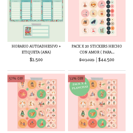
HORARIO AUTOADHESIVO +
PACK X 20 STICKERS HECHO
ETIQUETA (ANA)
CON AMOR ( PARA...
$2.500
$44.500
$103.029
57
%
OFF
32
%
OFF