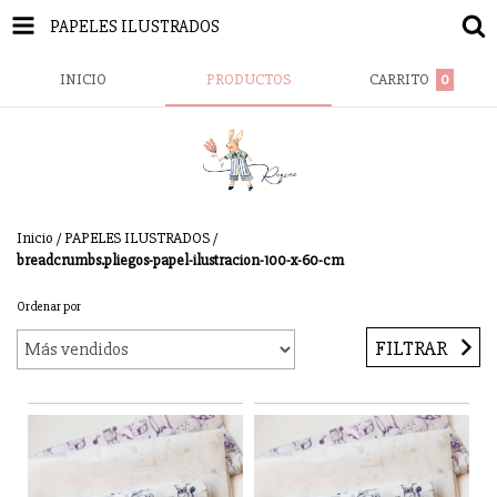
PAPELES ILUSTRADOS
INICIO
PRODUCTOS
CARRITO
0
Inicio
/
PAPELES ILUSTRADOS
/
breadcrumbs.pliegos-papel-ilustracion-100-x-60-cm
Ordenar por
FILTRAR