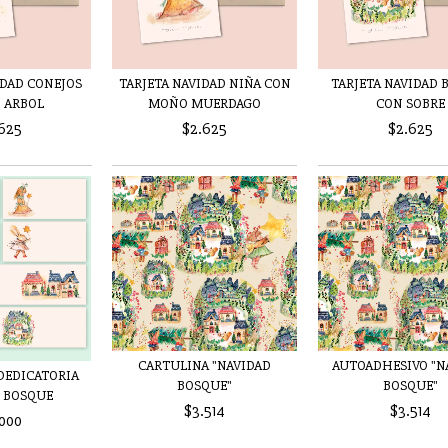
IDAD CONEJOS
TARJETA NAVIDAD NIÑA CON
TARJETA NAVIDAD 
 ARBOL
MOÑO MUERDAGO
CON SOBRE
625
$2.625
$2.625
CARTULINA "NAVIDAD
AUTOADHESIVO "N
 DEDICATORIA
BOSQUE"
BOSQUE"
 BOSQUE
$3.514
$3.514
000