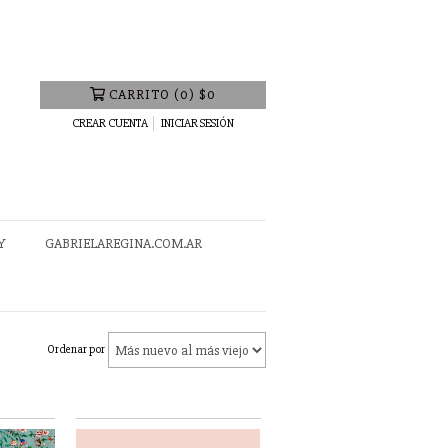
CARRITO
(
0
)
$0
CREAR CUENTA
INICIAR SESIÓN
Y
GABRIELAREGINA.COM.AR
Ordenar por