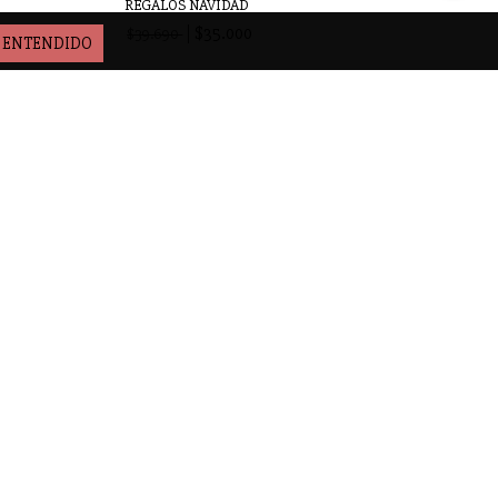
REGALOS NAVIDAD
$35.000
$39.690
ENTENDIDO
PAPEL 35X50 "CASITA CACAU"
$1.100
DAS
 X 20...