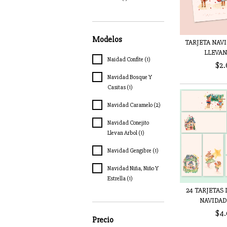
Modelos
TARJETA NAV
LLEVAN
Naidad Confite (1)
$2.
Navidad Bosque Y
Casitas (1)
Navidad Caramelo (2)
Navidad Conejito
Llevan Arbol (1)
Navidad Gengibre (1)
Navidad Niña, Niño Y
Estrella (1)
24 TARJETAS
NAVIDAD
$4.
Precio