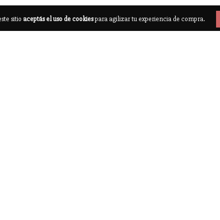
ste sitio
aceptás el uso de cookies
para agilizar tu experiencia de compra.
A REGALOS
LATA PARA REGALOS
CAJAS ESTAMPA
JITOS LLEV...
NAVIDAD CARAMELO
FORRADAS A MANO 15
969
$3.969
$15.645