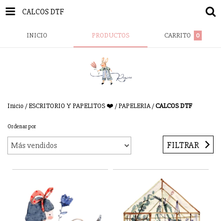
CALCOS DTF
INICIO
PRODUCTOS
CARRITO
0
Inicio
/
ESCRITORIO Y PAPELITOS ❤️
/
PAPELERIA
/
CALCOS DTF
Ordenar por
FILTRAR