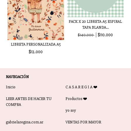
PACK X 20 LIBRETA A5 ESPIRAL
TAPA BLANDA...
$110.000
$140.000
LIBRETA PERSONALIZADA A5
$12.000
NAVEGACIÓN
Inicio
C A S A R E G I A ❤️
LEER ANTES DE HACER TU
Productos ❤️
COMPRA
yo soy
gabrielaregina.com.ar
VENTAS POR MAYOR