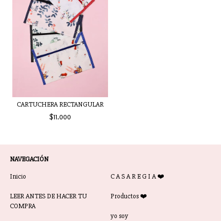
CARTUCHERA RECTANGULAR
$11.000
NAVEGACIÓN
Inicio
C A S A R E G I A ❤️
LEER ANTES DE HACER TU
Productos ❤️
COMPRA
yo soy