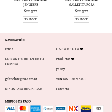
JENGIBRE
GALLETITA ROSA
$22.922
$22.922
SIN STOCK
SIN STOCK
NAVEGACIÓN
Inicio
C A S A R E G I A ❤️
LEER ANTES DE HACER TU
Productos ❤️
COMPRA
yo soy
gabrielaregina.com.ar
VENTAS POR MAYOR
DIBUS PARA DESCARGAR
Contacto
MEDIOS DE PAGO