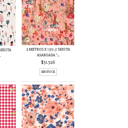
2 METROS X 1.50 // SEDITA
 SEDITA
ASARGADA "...
.
$31.326
SIN STOCK