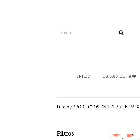
INICIO
C A S A R E G I A ❤️
Inicio
PRODUCTOS EN TELA
TELAS 
/
/
Filtros