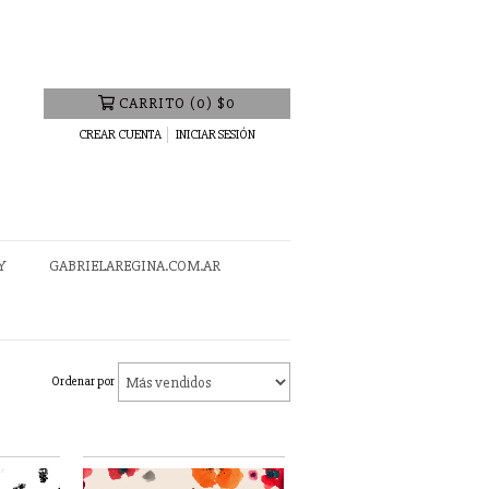
CARRITO
(
0
)
$0
CREAR CUENTA
INICIAR SESIÓN
Y
GABRIELAREGINA.COM.AR
Ordenar por