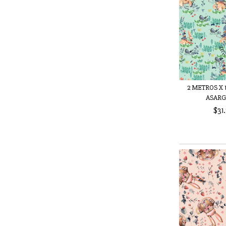
2 METROS X 1
ASARGA
$31