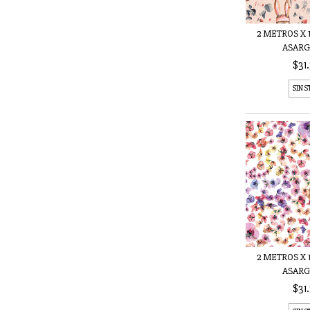
2 METROS X 1
ASARGA
$31
SIN 
2 METROS X 1
ASARGA
$31