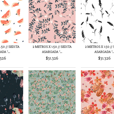
2 METROS X 1.50 // SEDITA
2 METROS X 1.50 //
.50 // SEDITA
ASARGADA "...
ASARGADA "..
DA "...
$31.326
$31.326
.326