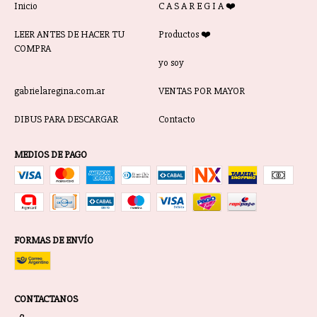
Inicio
C A S A R E G I A ❤️
LEER ANTES DE HACER TU
Productos ❤️
COMPRA
yo soy
gabrielaregina.com.ar
VENTAS POR MAYOR
DIBUS PARA DESCARGAR
Contacto
MEDIOS DE PAGO
FORMAS DE ENVÍO
CONTACTANOS