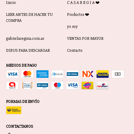
Inicio
C A S A R E G I A ❤️
LEER ANTES DE HACER TU
Productos ❤️
COMPRA
yo soy
gabrielaregina.com.ar
VENTAS POR MAYOR
DIBUS PARA DESCARGAR
Contacto
MEDIOS DE PAGO
FORMAS DE ENVÍO
CONTACTANOS