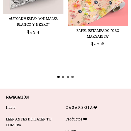
AUTOADHESIVO "ANIMALES
BLANCO Y NEGRO"
PAPEL ESTAMPADO "OSO
$3.514
MARGARITA"
$2.206
NAVEGACIÓN
Inicio
C A S A R E G I A ❤️
LEER ANTES DE HACER TU
Productos ❤️
COMPRA
yo soy