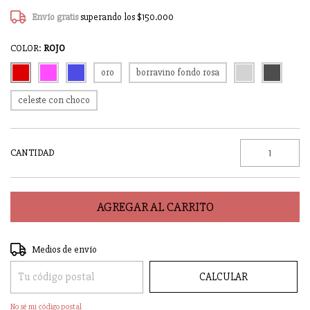
Envío gratis
superando los
$150.000
COLOR:
ROJO
oro
borravino fondo rosa
celeste con choco
CANTIDAD
Entregas para el CP:
CAMBIAR CP
Medios de envío
CALCULAR
No sé mi código postal