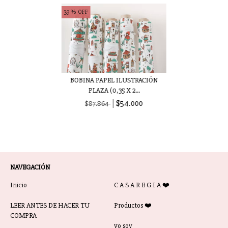
39
%
OFF
BOBINA PAPEL ILUSTRACIÓN
PLAZA (0,35 X 2...
$54.000
$87.864
NAVEGACIÓN
Inicio
C A S A R E G I A ❤️
LEER ANTES DE HACER TU
Productos ❤️
COMPRA
yo soy