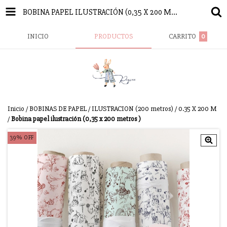
BOBINA PAPEL ILUSTRACIÓN (0,35 X 200 METROS )
INICIO
PRODUCTOS
CARRITO
0
Inicio
/
BOBINAS DE PAPEL
/
ILUSTRACION (200 metros)
/
0.35 X 200 M
/
Bobina papel ilustración (0,35 x 200 metros )
39
%
OFF